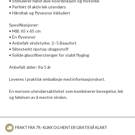
• Stimulerer hånd-øye-koordinasjon og motorikk
• Perfekt til aktiv lek utendørs
• Håndtak og flyvesnor inkludert
Spesifikasjoner:
• Mål: 65 x 65 cm
• Én flyvesnor
• Anbefalt vindstyrke: 2–5 Beaufort
• Slitesterkt ripstop-dragestoff
• Solide glassfiberstenger for stabil flyging
Anbefalt alder: fra 5 år
Leveres i praktisk emballasje med informasjonskort.
En morsom utendørsaktivitet som kombinerer bevegelse, lek
og følelsen av å mestre vinden.
FRAKT FRA 79,- KLIKK OG HENT ER GRATIS SÅ KLART