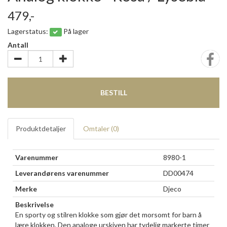
479,-
Lagerstatus:
På lager
Antall
BESTILL
Produktdetaljer
Omtaler (
0
)
Varenummer
8980-1
Leverandørens varenummer
DD00474
Merke
Djeco
Beskrivelse
En sporty og stilren klokke som gjør det morsomt for barn å
lære klokken. Den analoge urskiven har tydelig markerte timer