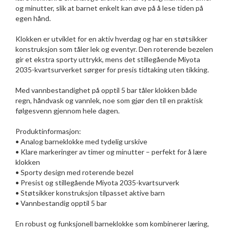
og minutter, slik at barnet enkelt kan øve på å lese tiden på
egen hånd.
Klokken er utviklet for en aktiv hverdag og har en støtsikker
konstruksjon som tåler lek og eventyr. Den roterende bezelen
gir et ekstra sporty uttrykk, mens det stillegående Miyota
2035-kvartsurverket sørger for presis tidtaking uten tikking.
Med vannbestandighet på opptil 5 bar tåler klokken både
regn, håndvask og vannlek, noe som gjør den til en praktisk
følgesvenn gjennom hele dagen.
Produktinformasjon:
• Analog barneklokke med tydelig urskive
• Klare markeringer av timer og minutter – perfekt for å lære
klokken
• Sporty design med roterende bezel
• Presist og stillegående Miyota 2035-kvartsurverk
• Støtsikker konstruksjon tilpasset aktive barn
• Vannbestandig opptil 5 bar
En robust og funksjonell barneklokke som kombinerer læring,