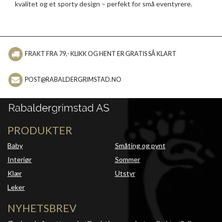
kvalitet og et sporty design – perfekt for små eventyrere.
FRAKT FRA 79,- KLIKK OG HENT ER GRATIS SÅ KLART
POST@RABALDERGRIMSTAD.NO
PRODUKTER
Baby
Småting og pynt
Interiør
Sommer
Klær
Utstyr
Leker
NYHETSBREV