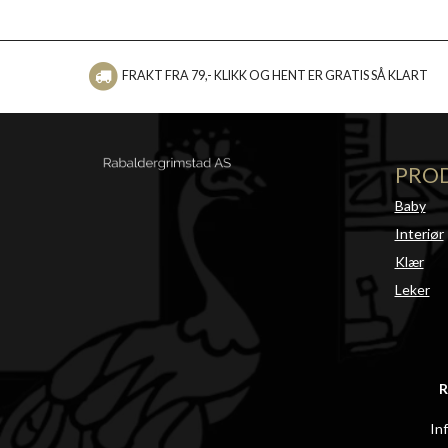
FRAKT FRA 79,- KLIKK OG HENT ER GRATIS SÅ KLART
PRO
Baby
Interiør
Klær
Leker
R
In