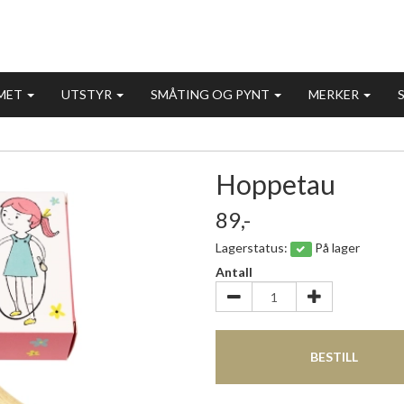
MET
UTSTYR
SMÅTING OG PYNT
MERKER
Hoppetau
89,-
Lagerstatus:
På lager
Antall
BESTILL