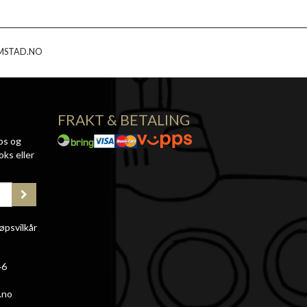
MSTAD.NO
FRAKT & BETALING
ps og
oks eller
øpsvilkår
46
.no