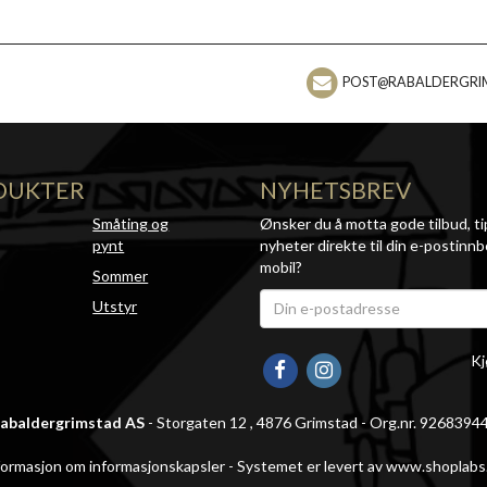
POST@RABALDERGRI
DUKTER
NYHETSBREV
Småting og
Ønsker du å motta gode tilbud, ti
pynt
nyheter direkte til din e-postinnb
mobil?
Sommer
Utstyr
Kj
abaldergrimstad AS
- Storgaten 12 , 4876 Grimstad - Org.nr. 9268394
formasjon om informasjonskapsler
-
Systemet er levert av www.shoplabs