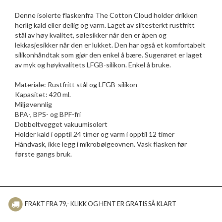
Denne isolerte flaskenfra The Cotton Cloud holder drikken
herlig kald eller deilig og varm. Laget av slitesterkt rustfritt
stål av høy kvalitet, sølesikker når den er åpen og
lekkasjesikker når den er lukket. Den har også et komfortabelt
silikonhåndtak som gjør den enkel å bære. Sugerøret er laget
av myk og høykvalitets LFGB-silikon. Enkel å bruke.
Materiale: Rustfritt stål og LFGB-silikon
Kapasitet: 420 ml.
Miljøvennlig
BPA-, BPS- og BPF-fri
Dobbeltvegget vakuumisolert
Holder kald i opptil 24 timer og varm i opptil 12 timer
Håndvask, ikke legg i mikrobølgeovnen. Vask flasken før
første gangs bruk.
FRAKT FRA 79,- KLIKK OG HENT ER GRATIS SÅ KLART