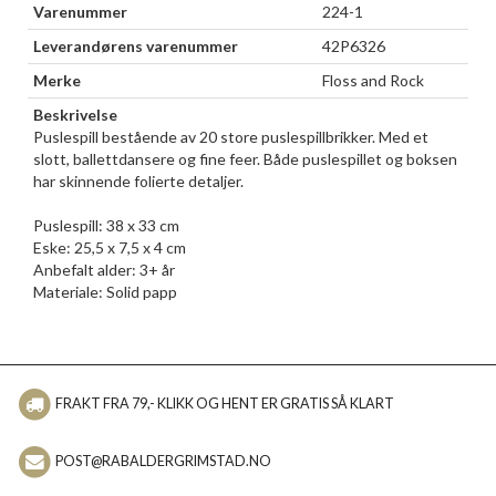
Varenummer
224-1
Leverandørens varenummer
42P6326
Merke
Floss and Rock
Beskrivelse
Puslespill bestående av 20 store puslespillbrikker. Med et
slott, ballettdansere og fine feer. Både puslespillet og boksen
har skinnende folierte detaljer.
Puslespill: 38 x 33 cm
Eske: 25,5 x 7,5 x 4 cm
Anbefalt alder: 3+ år
Materiale: Solid papp
FRAKT FRA 79,- KLIKK OG HENT ER GRATIS SÅ KLART
POST@RABALDERGRIMSTAD.NO