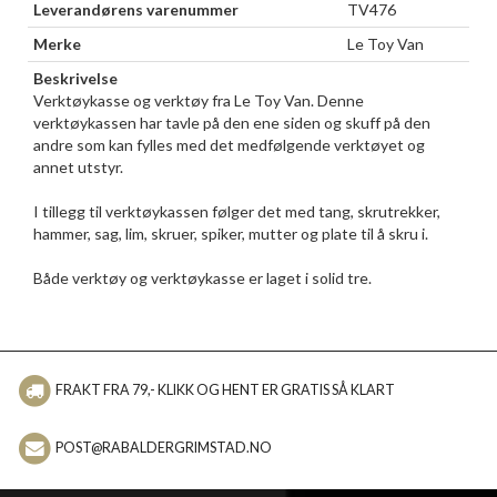
Leverandørens varenummer
TV476
Merke
Le Toy Van
Beskrivelse
Verktøykasse og verktøy fra Le Toy Van. Denne
verktøykassen har tavle på den ene siden og skuff på den
andre som kan fylles med det medfølgende verktøyet og
annet utstyr.
I tillegg til verktøykassen følger det med tang, skrutrekker,
hammer, sag, lim, skruer, spiker, mutter og plate til å skru i.
Både verktøy og verktøykasse er laget i solid tre.
FRAKT FRA 79,- KLIKK OG HENT ER GRATIS SÅ KLART
POST@RABALDERGRIMSTAD.NO