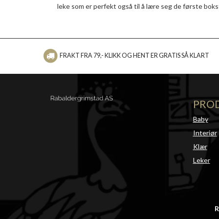
leke som er perfekt også til å lære seg de første bok
FRAKT FRA 79,- KLIKK OG HENT ER GRATIS SÅ KLART
PRO
Baby
Interiør
Klær
Leker
R