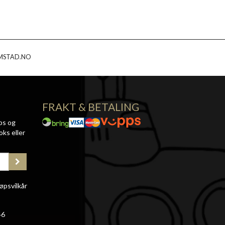
MSTAD.NO
FRAKT & BETALING
ps og
oks eller
øpsvilkår
46