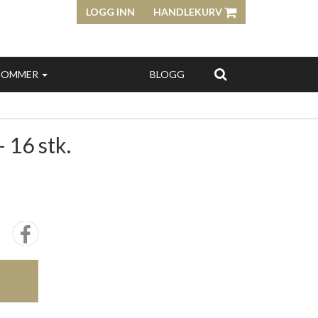
LOGG INN
HANDLEKURV
SOMMER
BLOGG
 16 stk.