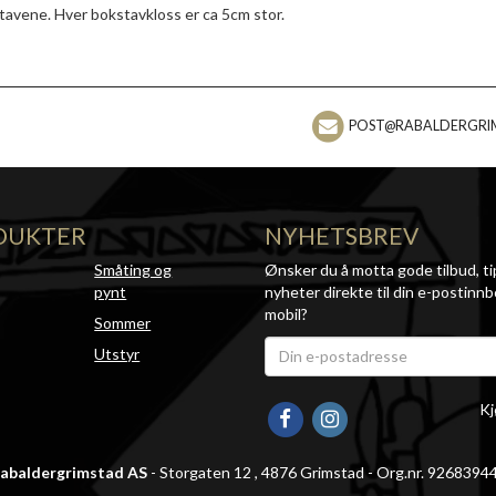
stavene. Hver bokstavkloss er ca 5cm stor.
POST@RABALDERGRI
DUKTER
NYHETSBREV
Småting og
Ønsker du å motta gode tilbud, ti
pynt
nyheter direkte til din e-postinnb
mobil?
Sommer
Utstyr
Kj
abaldergrimstad AS
- Storgaten 12 , 4876 Grimstad - Org.nr. 9268394