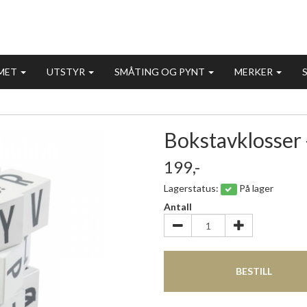
MET
UTSTYR
SMÅTING OG PYNT
MERKER
Bokstavklosser -
199,-
Lagerstatus:
På lager
Antall
BESTILL