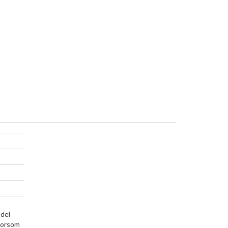
 del
 morsom