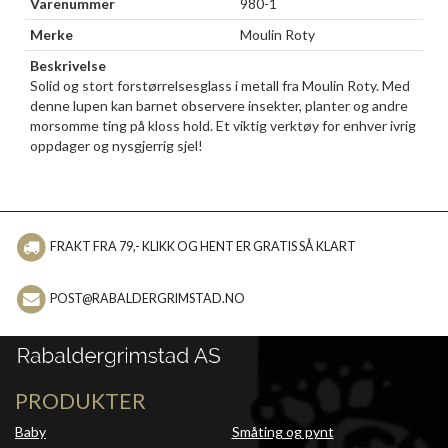
Varenummer
980-1
Merke
Moulin Roty
Beskrivelse
Solid og stort forstørrelsesglass i metall fra Moulin Roty. Med
denne lupen kan barnet observere insekter, planter og andre
morsomme ting på kloss hold. Et viktig verktøy for enhver ivrig
oppdager og nysgjerrig sjel!
FRAKT FRA 79,- KLIKK OG HENT ER GRATIS SÅ KLART
POST@RABALDERGRIMSTAD.NO
PRODUKTER
Baby
Småting og pynt