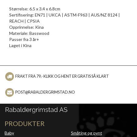
Størrelse: 6.5 x 3.4 x 6.8cm
Sertifisering: EN71 | UKCA | ASTM-F963 | AUS/NZ 8124 |
REACH | CPSIA
Opprinnelse: Kina
Materiale: Basswood
Passer fra 3 år+
Laget i Kina
FRAKT FRA 79,- KLIKK OG HENT ER GRATIS SÅ KLART
POST@RABALDERGRIMSTAD.NO
PRODUKTER
Baby
Småting og pynt