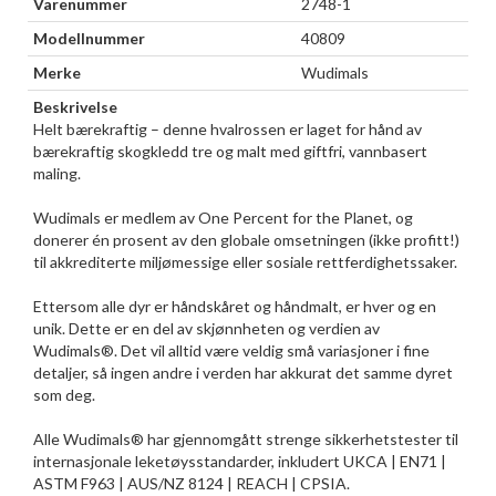
Varenummer
2748-1
Modellnummer
40809
Merke
Wudimals
Beskrivelse
Helt bærekraftig – denne hvalrossen er laget for hånd av
bærekraftig skogkledd tre og malt med giftfri, vannbasert
maling.
Wudimals er medlem av One Percent for the Planet, og
donerer én prosent av den globale omsetningen (ikke profitt!)
til akkrediterte miljømessige eller sosiale rettferdighetssaker.
Ettersom alle dyr er håndskåret og håndmalt, er hver og en
unik. Dette er en del av skjønnheten og verdien av
Wudimals®. Det vil alltid være veldig små variasjoner i fine
detaljer, så ingen andre i verden har akkurat det samme dyret
som deg.
Alle Wudimals® har gjennomgått strenge sikkerhetstester til
internasjonale leketøysstandarder, inkludert UKCA | EN71 |
ASTM F963 | AUS/NZ 8124 | REACH | CPSIA.