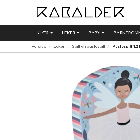
KLÆR
LEKER
BABY
BARNEROM
Forside
Leker
Spill og puslespill
Puslespill 12