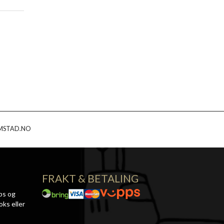
MSTAD.NO
FRAKT & BETALING
ps og
oks eller