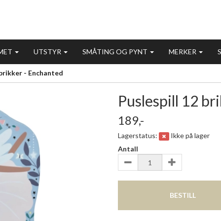
MET
UTSTYR
SMÅTING OG PYNT
MERKER
 brikker - Enchanted
Puslespill 12 br
189,-
Lagerstatus:
Ikke på lager
Antall
BESTILL