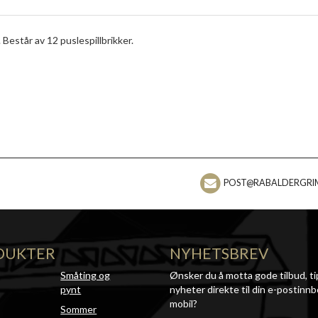
 Består av 12 puslespillbrikker.
POST@RABALDERGRI
DUKTER
NYHETSBREV
Småting og
Ønsker du å motta gode tilbud, ti
pynt
nyheter direkte til din e-postinnb
mobil?
Sommer