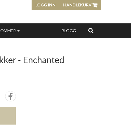
LOGG INN
HANDLEKURV
SOMMER
BLOGG
ikker - Enchanted