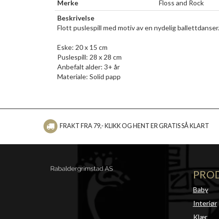
Merke
Floss and Rock
Beskrivelse
Flott puslespill med motiv av en nydelig ballettdanser.
Eske: 20 x 15 cm
Puslespill: 28 x 28 cm
Anbefalt alder: 3+ år
Materiale: Solid papp
FRAKT FRA 79,- KLIKK OG HENT ER GRATIS SÅ KLART
PRO
Baby
Interiør
Klær