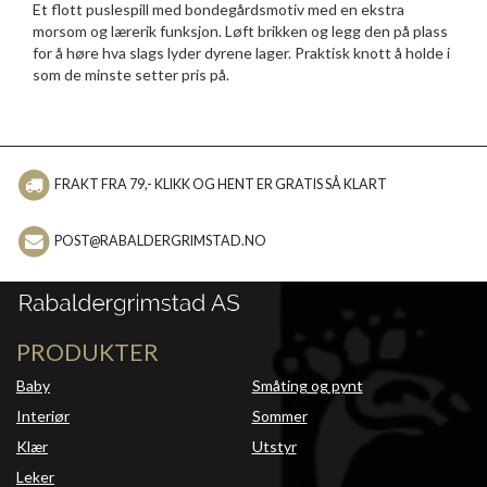
Et flott puslespill med bondegårdsmotiv med en ekstra
morsom og lærerik funksjon. Løft brikken og legg den på plass
for å høre hva slags lyder dyrene lager. Praktisk knott å holde i
som de minste setter pris på.
FRAKT FRA 79,- KLIKK OG HENT ER GRATIS SÅ KLART
POST@RABALDERGRIMSTAD.NO
PRODUKTER
Baby
Småting og pynt
Interiør
Sommer
Klær
Utstyr
Leker