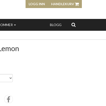
LOGG INN
HANDLEKURV
SOMMER
BLOGG
 Lemon