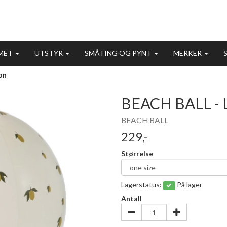
MET
UTSTYR
SMÅTING OG PYNT
MERKER
on
BEACH BALL -
BEACH BALL
229,-
Størrelse
Lagerstatus:
På lager
Antall