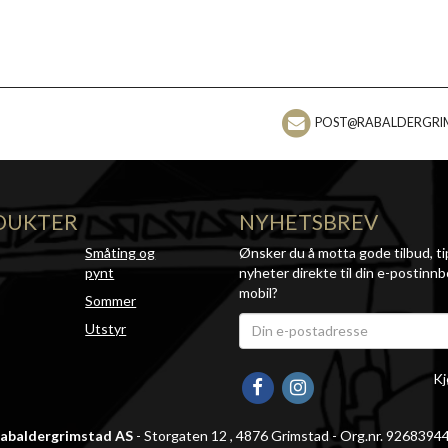
POST@RABALDERGRI
DUKTER
NYHETSBREV
Småting og
Ønsker du å motta gode tilbud, ti
pynt
nyheter direkte til din e-postinnb
mobil?
Sommer
Utstyr
Kj
abaldergrimstad AS
- Storgaten 12 , 4876 Grimstad - Org.nr. 9268394