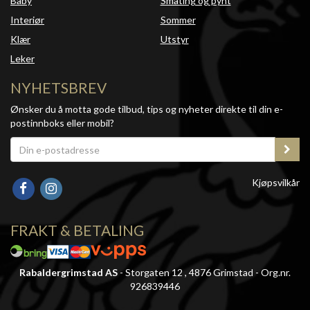
Baby
Småting og pynt
Interiør
Sommer
Klær
Utstyr
Leker
NYHETSBREV
Ønsker du å motta gode tilbud, tips og nyheter direkte til din e-
postinnboks eller mobil?
Kjøpsvilkår
FRAKT & BETALING
Rabaldergrimstad AS
- Storgaten 12 , 4876 Grimstad - Org.nr.
926839446