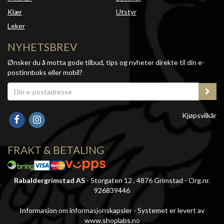
Klær
Utstyr
Leker
NYHETSBREV
Ønsker du å motta gode tilbud, tips og nyheter direkte til din e-
postinnboks eller mobil?
Kjøpsvilkår
FRAKT & BETALING
Rabaldergrimstad AS
- Storgaten 12 , 4876 Grimstad - Org.nr.
926839446
Informasjon om informasjonskapsler
-
Systemet er levert av
www.shoplabs.no