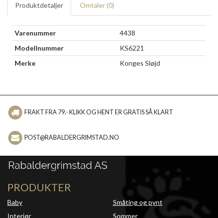
Produktdetaljer
Omtaler (
0
)
Varenummer
4438
Modellnummer
KS6221
Merke
Konges Sløjd
FRAKT FRA 79,- KLIKK OG HENT ER GRATIS SÅ KLART
POST@RABALDERGRIMSTAD.NO
PRODUKTER
Baby
Småting og pynt
Interiør
Sommer