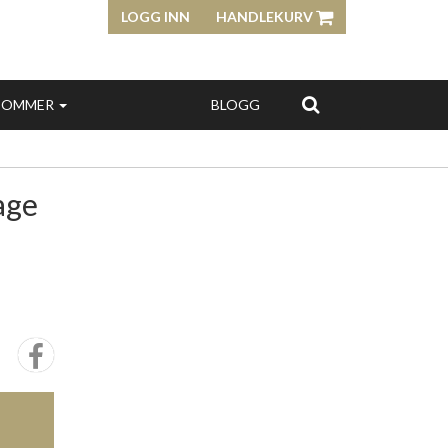
LOGG INN
HANDLEKURV
SOMMER
BLOGG
age