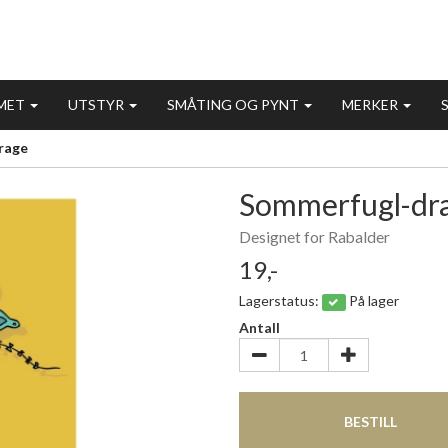
MET
UTSTYR
SMÅTING OG PYNT
MERKER
rage
Sommerfugl-dr
Designet for Rabalder
19,-
Lagerstatus:
På lager
Antall
BESTILL