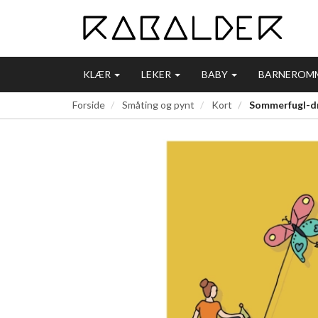
KLÆR
LEKER
BABY
BARNEROM
Forside
Småting og pynt
Kort
Sommerfugl-d