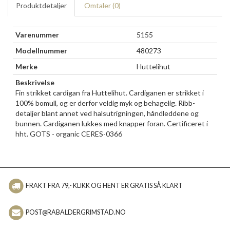
Produktdetaljer
Omtaler (
0
)
Varenummer
5155
Modellnummer
480273
Merke
Huttelihut
Beskrivelse
Fin strikket cardigan fra Huttelihut. Cardiganen er strikket i
100% bomull, og er derfor veldig myk og behagelig. Ribb-
detaljer blant annet ved halsutrigningen, håndleddene og
bunnen. Cardiganen lukkes med knapper foran. Certificeret i
hht. GOTS - organic CERES-0366
FRAKT FRA 79,- KLIKK OG HENT ER GRATIS SÅ KLART
POST@RABALDERGRIMSTAD.NO