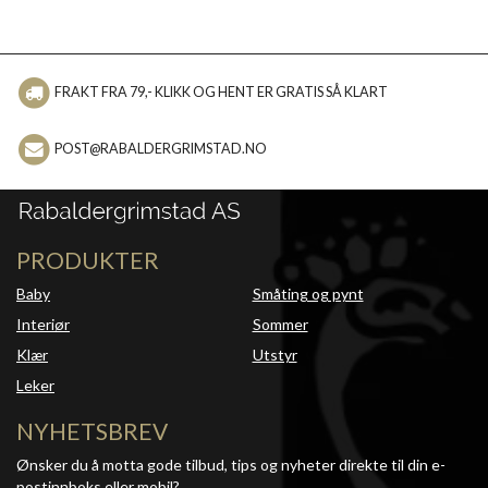
FRAKT FRA 79,- KLIKK OG HENT ER GRATIS SÅ KLART
POST@RABALDERGRIMSTAD.NO
PRODUKTER
Baby
Småting og pynt
Interiør
Sommer
Klær
Utstyr
Leker
NYHETSBREV
Ønsker du å motta gode tilbud, tips og nyheter direkte til din e-
postinnboks eller mobil?