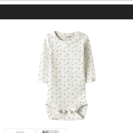
- 50%