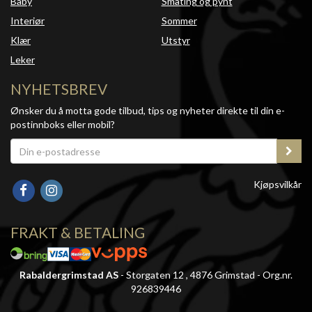
Baby
Småting og pynt
Interiør
Sommer
Klær
Utstyr
Leker
NYHETSBREV
Ønsker du å motta gode tilbud, tips og nyheter direkte til din e-
postinnboks eller mobil?
Kjøpsvilkår
FRAKT & BETALING
Rabaldergrimstad AS
- Storgaten 12 , 4876 Grimstad - Org.nr.
926839446