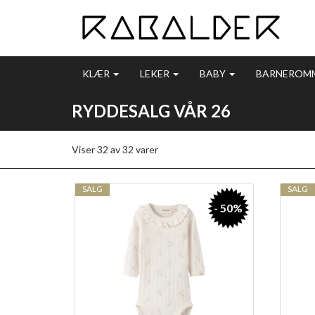
KLÆR
LEKER
BABY
BARNEROM
RYDDESALG VÅR 26
Viser
32
av
32
varer
SALG
SALG
- 50%