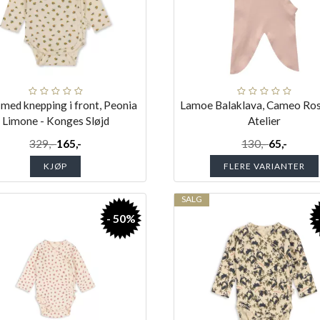
med knepping i front, Peonia
Lamoe Balaklava, Cameo Rose 
Limone - Konges Sløjd
Atelier
329,-
165,-
130,-
65,-
KJØP
FLERE VARIANTER
SALG
- 50%