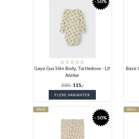
- 50%
Gayo Gus Slim Body, Turtledove - Lil'
Basic
Atelier
230,-
115,-
FLERE VARIANTER
SALG
SALG
- 50%