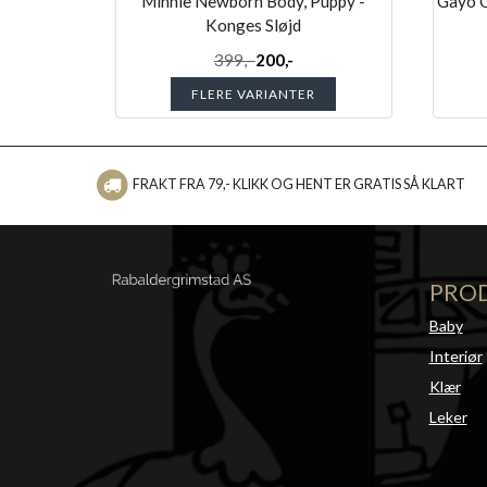
Minnie Newborn Body, Puppy -
Gayo G
Konges Sløjd
399,-
200,-
FLERE VARIANTER
FRAKT FRA 79,- KLIKK OG HENT ER GRATIS SÅ KLART
PRO
Baby
Interiør
Klær
Leker