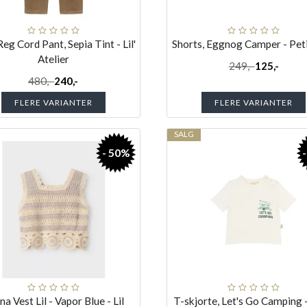
eg Cord Pant, Sepia Tint - Lil'
Shorts, Eggnog Camper - Peti
Atelier
249,-
125,-
480,-
240,-
FLERE VARIANTER
FLERE VARIANTER
SALG
- 50%
a Vest Lil - Vapor Blue - Lil
T-skjorte, Let's Go Camping -