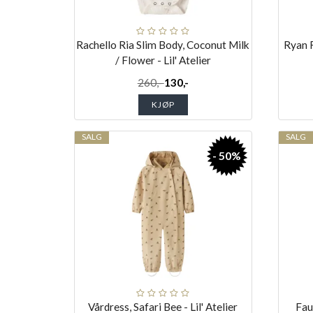
Rachello Ria Slim Body, Coconut Milk
Ryan R
/ Flower - Lil' Atelier
260,-
130,-
KJØP
SALG
SALG
- 50%
Vårdress, Safari Bee - Lil' Atelier
Faun