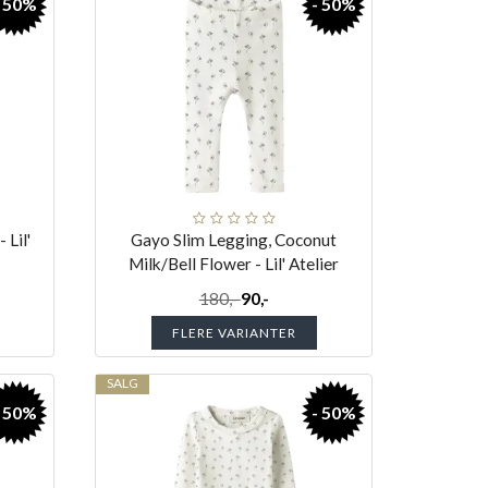
- 50%
- 50%
 Lil'
Gayo Slim Legging, Coconut
Milk/Bell Flower - Lil' Atelier
180,-
90,-
FLERE VARIANTER
SALG
- 50%
- 50%