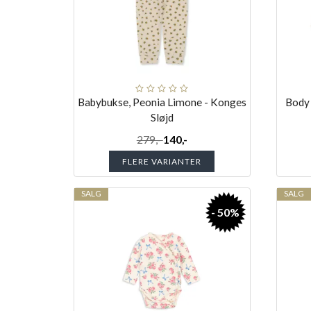
Babybukse, Peonia Limone - Konges
Body 
Sløjd
279,-
140,-
FLERE VARIANTER
SALG
SALG
- 50%