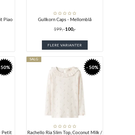
t Piao
Gullkorn Caps - Mellomblå
199,-
100,-
FLERE VARIANTER
SALG
- 50%
- 50%
 Petit
Rachello Ria Slim Top, Coconut Milk /