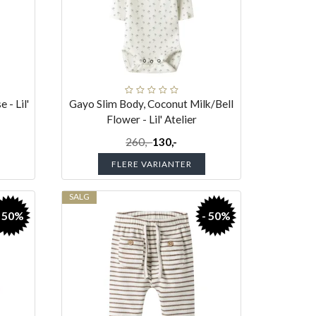
- Lil'
Gayo Slim Body, Coconut Milk/Bell
Flower - Lil' Atelier
260,-
130,-
FLERE VARIANTER
SALG
- 50%
- 50%