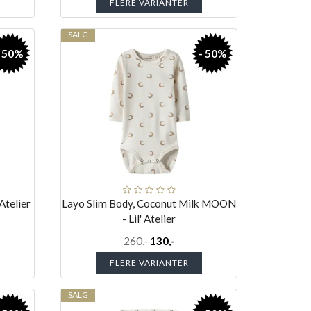
FLERE VARIANTER
SALG
- 50%
- 50%
Atelier
Layo Slim Body, Coconut Milk MOON
- Lil' Atelier
260,-
130,-
FLERE VARIANTER
SALG