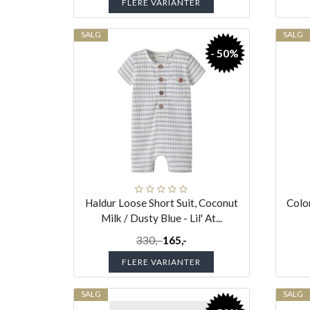
FLERE VARIANTER
SALG
SALG
- 50%
Haldur Loose Short Suit, Coconut
Colo
Milk / Dusty Blue - Lil' At...
330,-
165,-
FLERE VARIANTER
SALG
SALG