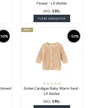
Flower - Lil' Atelier
260,-
130,-
FLERE VARIANTER
SALG
- 50%
- 50%
rchment
Emlen Cardigan Baby, Warm Sand -
Lil' Atelier
380,-
190,-