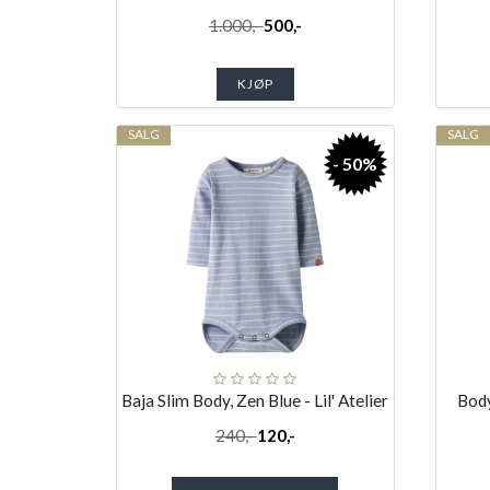
1.000,-
500,-
KJØP
SALG
SALG
- 50%
Baja Slim Body, Zen Blue - Lil' Atelier
Body
240,-
120,-