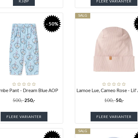
KJØP
FLERE VARIANTER
SALG
- 50%
mbe Pant - Dream Blue AOP
Lamoe Lue, Cameo Rose - Lil' 
500,-
250,-
100,-
50,-
FLERE VARIANTER
FLERE VARIANTER
SALG