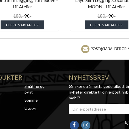
no Slim Legging, Turtledove -
Layo Slim Legging, Coconut
Lil' Atelier
MOON - Lil' Atelier
180,-
90,-
180,-
90,-
FLERE VARIANTER
FLERE VARIANTER
POST@RABALDERGRI
DUKTER
NYHETSBREV
Småting og
Ønsker du å motta gode tilbud, ti
pynt
nyheter direkte til din e-postinnb
mobil?
Sommer
Utstyr
Kj