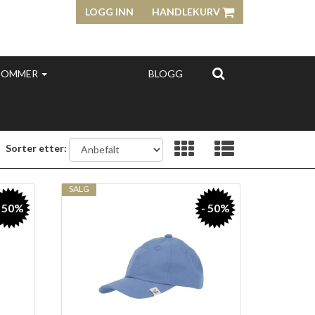
LOGG INN
HANDLEKURV
SOMMER
BLOGG
Sorter etter:
SALG
- 50%
- 50%