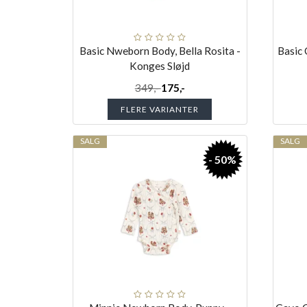
Basic Nweborn Body, Bella Rosita -
Basic
Konges Sløjd
349,-
175,-
FLERE VARIANTER
SALG
SALG
- 50%