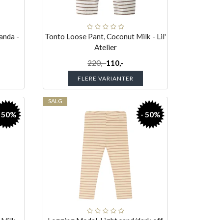
anda -
Tonto Loose Pant, Coconut Milk - Lil'
Atelier
220,-
110,-
FLERE VARIANTER
SALG
- 50%
- 50%