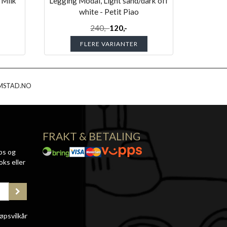
 Milk
Legging Modal, Light sand/dark off
white - Petit Piao
240,-
120,-
FLERE VARIANTER
MSTAD.NO
FRAKT & BETALING
ps og
oks eller
øpsvilkår