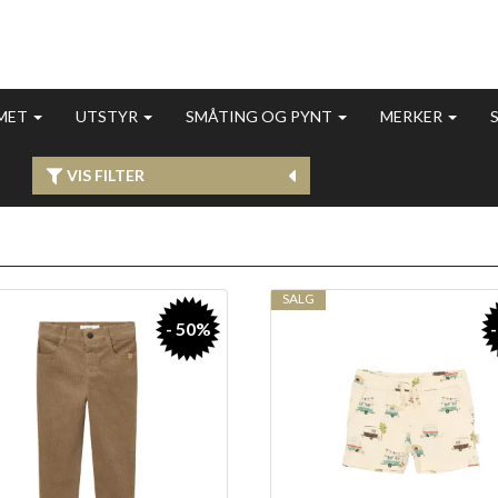
MET
UTSTYR
SMÅTING OG PYNT
MERKER
VIS FILTER
SALG
- 50%