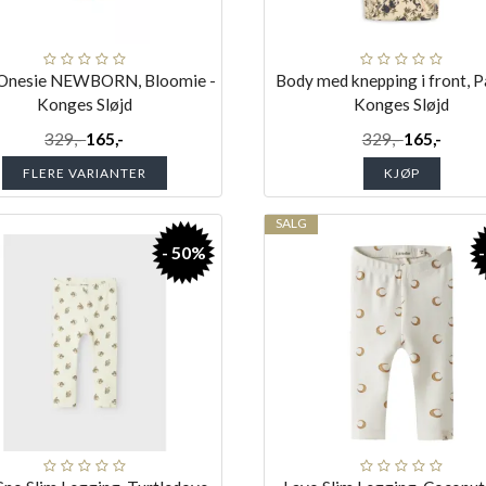
 Onesie NEWBORN, Bloomie -
Body med knepping i front, P
Konges Sløjd
Konges Sløjd
329,-
165,-
329,-
165,-
FLERE VARIANTER
KJØP
SALG
- 50%