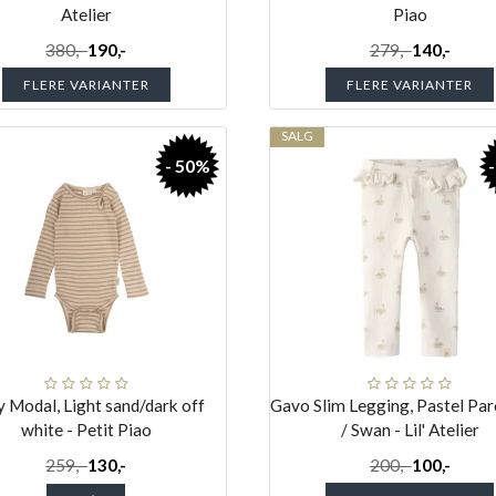
Atelier
Piao
380,-
190,-
279,-
140,-
FLERE VARIANTER
FLERE VARIANTER
SALG
- 50%
 Modal, Light sand/dark off
Gavo Slim Legging, Pastel Pa
white - Petit Piao
/ Swan - Lil' Atelier
259,-
130,-
200,-
100,-