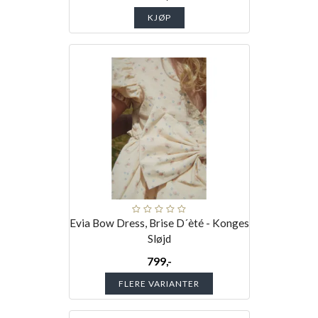
KJØP
Evia Bow Dress, Brise D´èté - Konges
Sløjd
799,-
FLERE VARIANTER