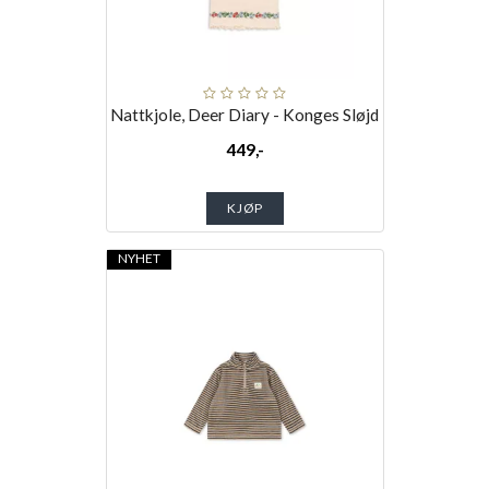
Nattkjole, Deer Diary - Konges Sløjd
449,-
KJØP
NYHET