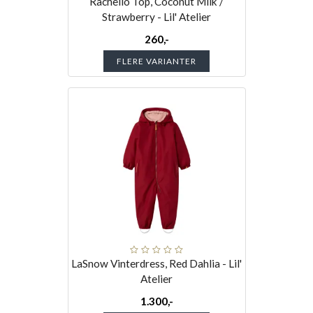
Rachello Top, Coconut Milk /
Strawberry - Lil' Atelier
260,-
FLERE VARIANTER
LaSnow Vinterdress, Red Dahlia - Lil'
Atelier
1.300,-