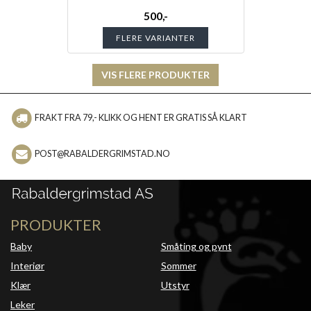
500,-
FLERE VARIANTER
VIS FLERE PRODUKTER
FRAKT FRA 79,- KLIKK OG HENT ER GRATIS SÅ KLART
POST@RABALDERGRIMSTAD.NO
PRODUKTER
Baby
Småting og pynt
Interiør
Sommer
Klær
Utstyr
Leker