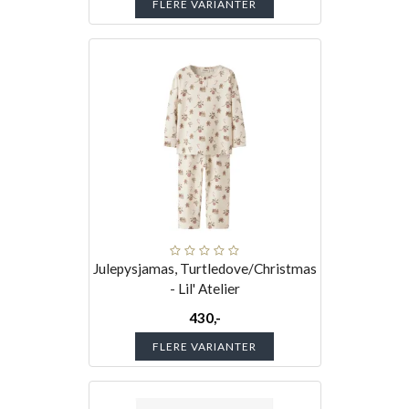
FLERE VARIANTER
Julepysjamas, Turtledove/Christmas
- Lil' Atelier
430,-
FLERE VARIANTER