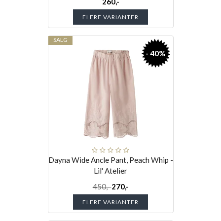
260,-
FLERE VARIANTER
SALG
- 40%
Dayna Wide Ancle Pant, Peach Whip -
Lil' Atelier
450,-
270,-
FLERE VARIANTER